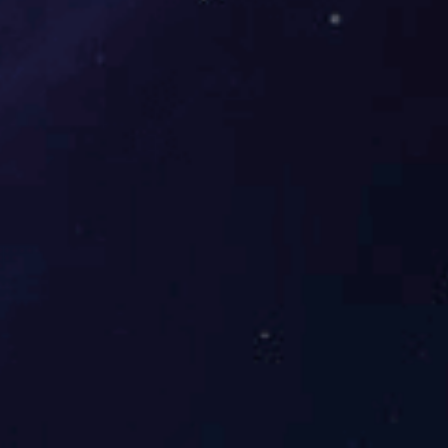
四、规格参数
五、展示样品
六、视频中心
相关推荐
Related to recommend