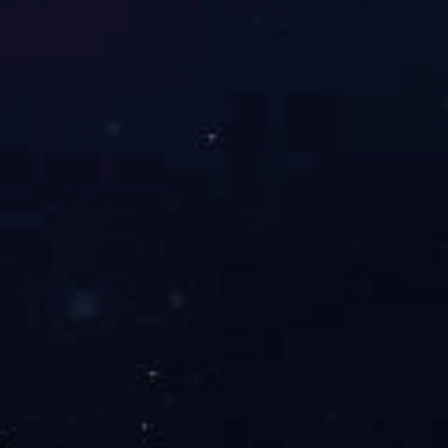
世界杯官方
新能源汽车
世界杯官方
飞行激光打
网页版阀芯
零配件激光
网页版光纤
标机
焊接工作站
焊接机
激光打标机
|
关于我们
|
世界杯
|
关
|
导航链
（中
注我
接入口
专注于为各行各业提
供全系统激光加工设
国）
们
产
服
备及自动化产线的解
品
务
24小时服务热
决方案，拥有超
中
范
线：400-
15000+㎡大型现代化
心
围
企业
微信
027-8558
微信
公众
的生产基地
新
案
号
销售热线：
武汉总部：湖北
闻
例
1994500558
省武汉市东湖高新技
中
展
7
术开发区光谷三路
心
示
777号综合保税区一
号标准厂房1层
邮箱：