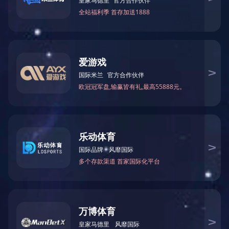
二、产品介绍
1、完美实现在线动、静态打标. 可根据不同要求设计各种流水线自
动送料机构或者直接配合工厂企业现有的流水线作业。
2、标记过程自动化、速度快、效率高、防伪效果明显，可有效防
止产品代理商跨区或串货
3、运行成本低，整机无耗材，无易损件、免维护.
4、灵活多样的激光器选择，可选配CO2激光器、半导体激光器、
光纤激光器，满足客户对不同材料的打标需求