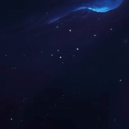
世界杯官方网页版焊接叶轮应用
2025-01-21
风机叶轮在机械行业却处于一个不可缺少的一个零部件。叶轮
既指装有动叶的轮盘，是冲动式汽轮机转子的组成部分，又可
以指轮...
水泵风机行业
|
关于我们
专注于为各行各业提供全系统激光加工设备及自动化产线的解决方
案，拥有超15000+㎡大型现代化的生产基地