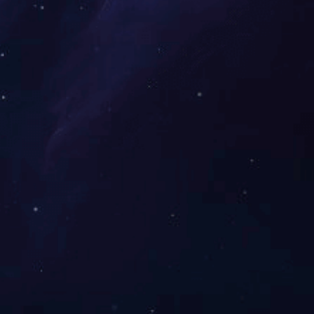
|
世界杯（中国）
|
关注
24小时服务热线：400-027-8558
销售热线：19945005587