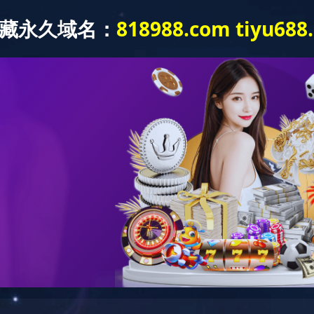
案例展示
服务支持
关于创恒
新闻中心
>
水泵风机行业
案例展示