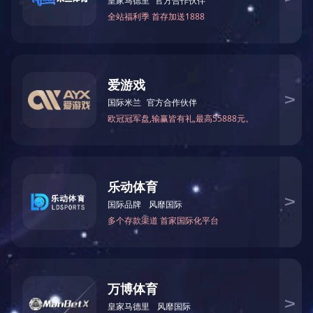
二、产品介绍
焊缝熔深大强度高，热影响区小
自动化程度高，易于控制，速度快
焊接精度高，重复操作稳定性好，成品率高
非接触性加工，无需焊接辅助工具
整机使用多轴焊接，可实现多种平面轨迹焊接
三、产品特点