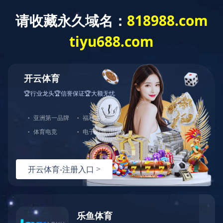
当前位置：
首页
>
产品中心
>
激光焊接系列
>
新能源汽车零配件激光焊
首页
产品中心
案例展示
激光打标系列
服务支持
激光切割系列
行业解决方案
光纤激光打标机
关于创恒
激光焊接系列
客户案例
紫外线激光打标机
精密激光切割机
汽车行业激光智能解决方案
新闻中心
激光智能生产线
创客说
走进创恒
CO2激光打标机
大幅激光切割机
世界杯官方网页版CX-CE-1500手持焊接机_激光焊接机
轨道交通行业激光智能加工解决方案
世界杯（中国）
激光清洗系列
科技创恒
公司新闻
在线飞行激光打标机
管材激光切割机
世界杯官方网页版机械手臂激光焊接机
新能源电机定子铁芯激光焊接产线
水泵风机行业
激光加工服务
加入创恒
展会活动
CX-3D系列激光打标机
电机定转子铁芯单工位激光焊接机
新能源电机转子铁芯自动检测压铆产线
世界杯官方网页版清洗机
眼镜行业