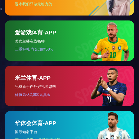
四、规格参数
五、展示样品
六、视频中心
相关推荐
Related to recommend
世界杯官方
新能源汽车
世界杯官方
飞行激光打
网页版阀芯
零配件激光
网页版光纤
标机
焊接工作站
焊接机
激光打标机